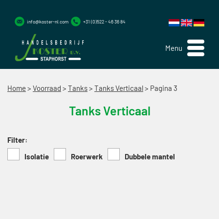
info@koster-nl.com
+31 (0)522 - 46 36 84
Menu
Home
>
Voorraad
>
Tanks
>
Tanks Verticaal
>
Pagina 3
Tanks Verticaal
Filter:
Isolatie
Roerwerk
Dubbele mantel