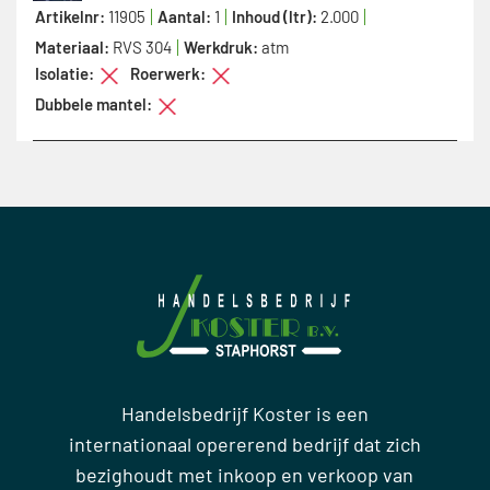
Artikelnr:
11905
Aantal:
1
Inhoud (ltr):
2.000
Materiaal:
RVS 304
Werkdruk:
atm
Isolatie:
Roerwerk:
Dubbele mantel:
Handelsbedrijf Koster is een
internationaal opererend bedrijf dat zich
bezighoudt met inkoop en verkoop van