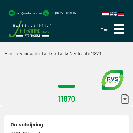
info@koster-nl.com
+31 (0)522 - 46 36 84
Menu
Home
>
Voorraad
>
Tanks
>
Tanks Verticaal
>
11870
11870
Omschrijving