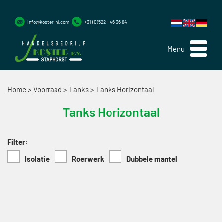
info@koster-nl.com
+31 (0)522 - 46 36 84
Menu
Home
>
Voorraad
>
Tanks
>
Tanks Horizontaal
Tanks Horizontaal
Filter:
Isolatie
Roerwerk
Dubbele mantel