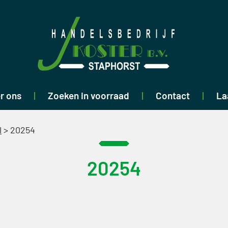
r ons
Zoeken in voorraad
Contact
La
l
>
20254
20254