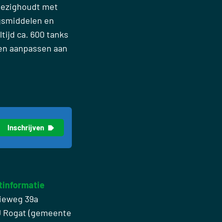
 bezighoudt met
gsmiddelen en
tijd ca. 600 tanks
nen aanpassen aan
tinformatie
ieweg 39a
J Rogat (gemeente