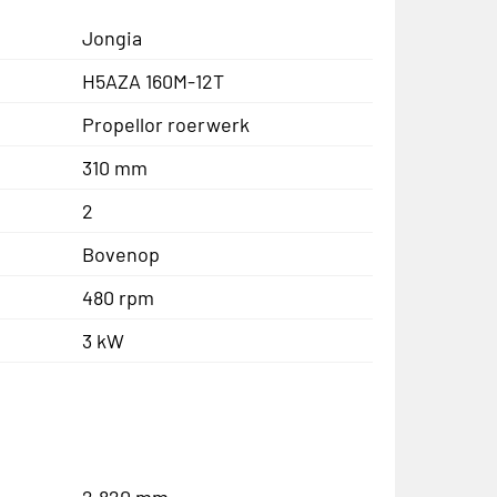
Jongia
H5AZA 160M-12T
Propellor roerwerk
310 mm
2
Bovenop
480 rpm
3 kW
2.820 mm