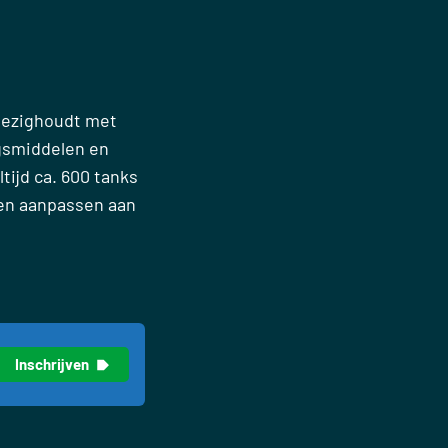
 bezighoudt met
gsmiddelen en
tijd ca. 600 tanks
nen aanpassen aan