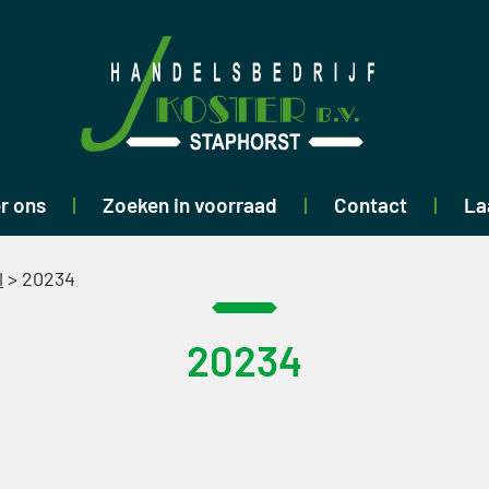
r ons
Zoeken in voorraad
Contact
La
l
>
20234
20234