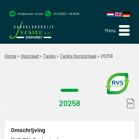
info@koster-nl.com
+31 (0)522 - 46 36 84
Menu
Home
>
Voorraad
>
Tanks
>
Tanks Horizontaal
>
20258
20258
Omschrijving