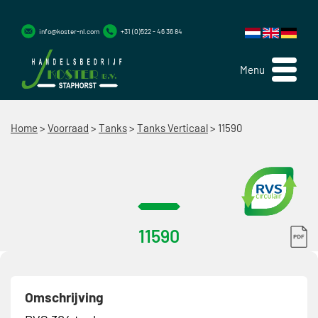
info@koster-nl.com
+31 (0)522 - 46 36 84
Menu
Home
>
Voorraad
>
Tanks
>
Tanks Verticaal
>
11590
11590
Omschrijving