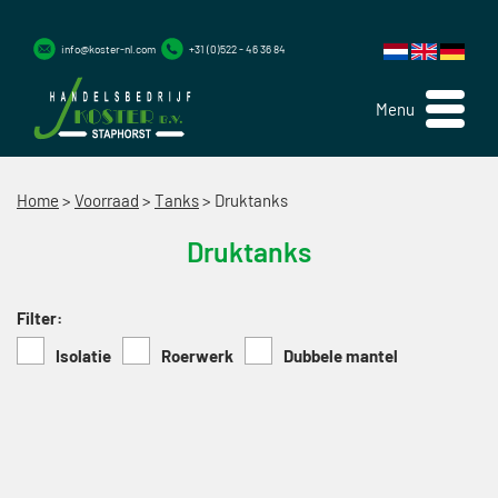
info@koster-nl.com
+31 (0)522 - 46 36 84
Menu
Home
>
Voorraad
>
Tanks
>
Druktanks
Druktanks
Filter:
Isolatie
Roerwerk
Dubbele mantel