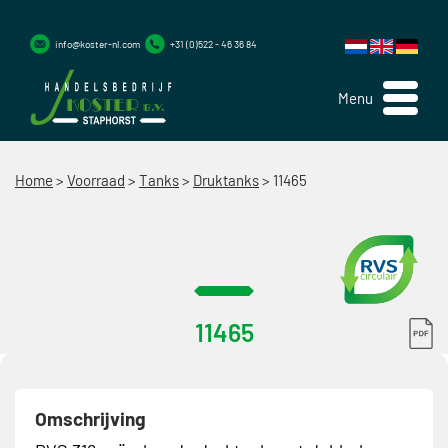
info@koster-nl.com
+31 (0)522 - 46 36 84
Menu
Home
>
Voorraad
>
Tanks
>
Druktanks
>
11465
11465
Omschrijving