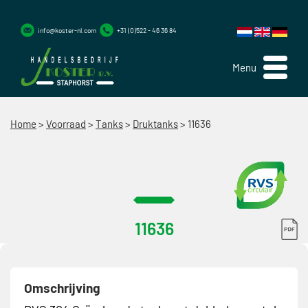
info@koster-nl.com
+31 (0)522 - 46 36 84
Menu
Home
>
Voorraad
>
Tanks
>
Druktanks
>
11636
11636
Omschrijving