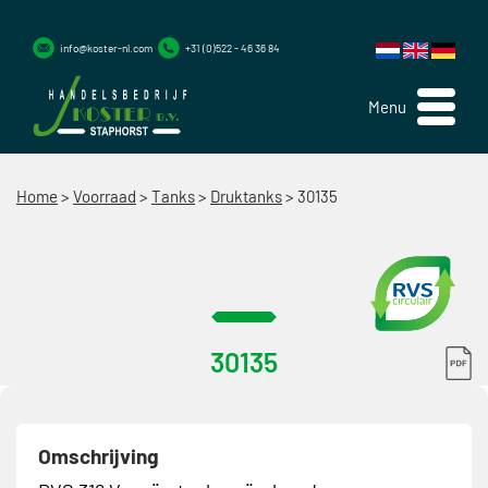
info@koster-nl.com
+31 (0)522 - 46 36 84
Menu
Home
>
Voorraad
>
Tanks
>
Druktanks
>
30135
30135
Omschrijving