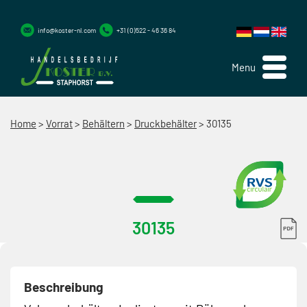
info@koster-nl.com
+31 (0)522 - 46 36 84
Menu
Home
>
Vorrat
>
Behältern
>
Druckbehälter
>
30135
30135
Beschreibung