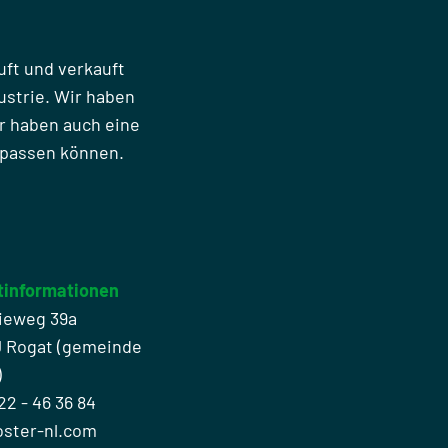
uft und verkauft
strie. Wir haben
r haben auch eine
npassen können.
tinformationen
ieweg 39a
J Rogat (gemeinde
)
22 - 46 36 84
oster-nl.com