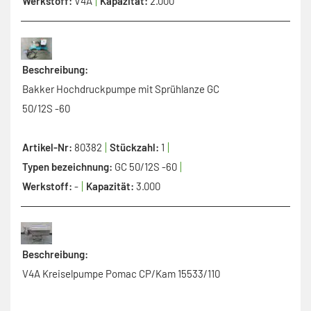
Werkstoff:
V4A
Kapazität:
2.000
Beschreibung:
Bakker Hochdruckpumpe mit Sprühlanze GC
50/12S -60
Artikel-Nr:
80382
Stückzahl:
1
Typen bezeichnung:
GC 50/12S -60
Werkstoff:
-
Kapazität:
3.000
Beschreibung:
V4A Kreiselpumpe Pomac CP/Kam 15533/110