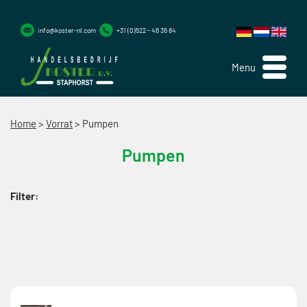
info@koster-nl.com
+31 (0)522 - 46 36 84
Menu
Home
>
Vorrat
>
Pumpen
Pumpen
Filter: