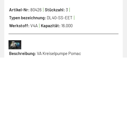
Artikel-Nr:
80426
Stückzahl:
3
Typen bezeichnung:
DL40-SS-EET
Werkstoff:
V4A
Kapazität:
16.000
Beschreibung:
VA Kreiselpumpe Pomac
Artikel-Nr:
80318
Stückzahl:
1
Typen bezeichnung:
-
Werkstoff:
Edelstahl
Kapazität:
16.000
Beschreibung:
Kolbenpumpe, Toplone TL2/0301-50/01