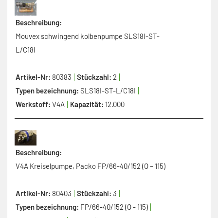
Beschreibung:
Mouvex schwingend kolbenpumpe SLS18I-ST-
L/C18I
Artikel-Nr:
80383
Stückzahl:
2
Typen bezeichnung:
SLS18I-ST-L/C18I
Werkstoff:
V4A
Kapazität:
12.000
Beschreibung:
V4A Kreiselpumpe, Packo FP/66-40/152 (O – 115)
Artikel-Nr:
80403
Stückzahl:
3
Typen bezeichnung:
FP/66-40/152 (O - 115)