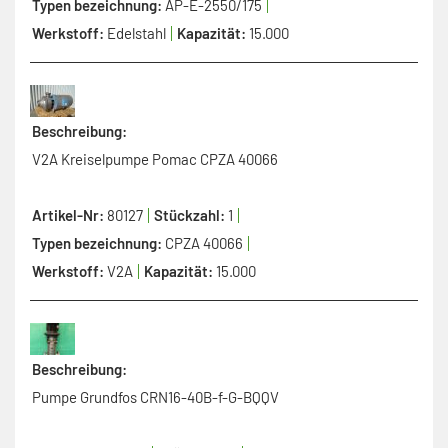
Typen bezeichnung:
AP-E-2550/175
Werkstoff:
Edelstahl
Kapazität:
15.000
Beschreibung:
V2A Kreiselpumpe Pomac CPZA 40066
Artikel-Nr:
80127
Stückzahl:
1
Typen bezeichnung:
CPZA 40066
Werkstoff:
V2A
Kapazität:
15.000
Beschreibung:
Pumpe Grundfos CRN16-40B-f-G-BQQV