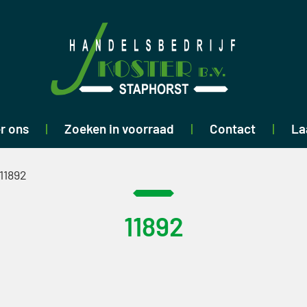
r ons
Zoeken in voorraad
Contact
La
11892
11892