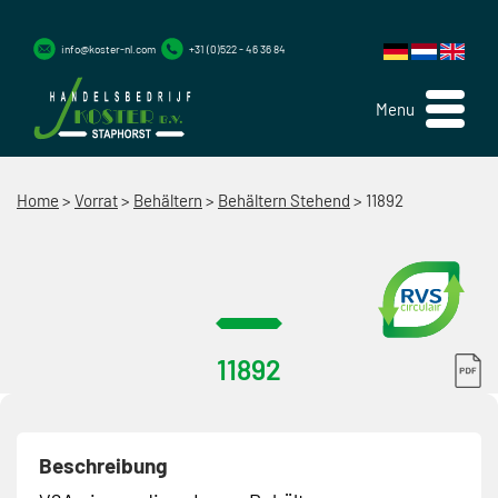
info@koster-nl.com
+31 (0)522 - 46 36 84
Menu
Home
>
Vorrat
>
Behältern
>
Behältern Stehend
>
11892
11892
Beschreibung