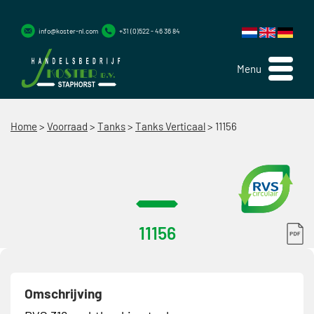
info@koster-nl.com
+31 (0)522 - 46 36 84
Menu
Home
>
Voorraad
>
Tanks
>
Tanks Verticaal
>
11156
11156
Omschrijving