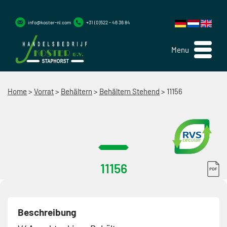
info@koster-nl.com
+31 (0)522 - 46 36 84
Menu
Home
>
Vorrat
>
Behältern
>
Behältern Stehend
>
11156
11156
Beschreibung