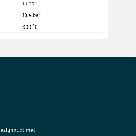
10 bar
18,4 bar
300 °C
 bezighoudt met