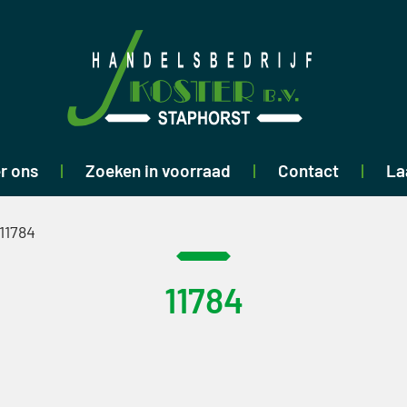
r ons
Zoeken in voorraad
Contact
La
11784
11784