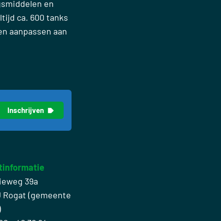
gsmiddelen en
tijd ca. 600 tanks
nen aanpassen aan
tinformatie
ieweg 39a
J Rogat (gemeente
)