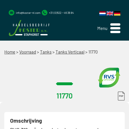
info@koster-nl.com
+31 (0)522 - 46 36 84
Menu
Home
>
Voorraad
>
Tanks
>
Tanks Verticaal
>
11770
11770
Omschrijving