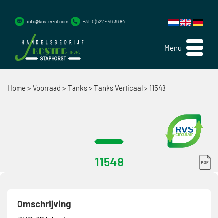
info@koster-nl.com
+31 (0)522 - 46 36 84
Menu
Home
>
Voorraad
>
Tanks
>
Tanks Verticaal
>
11548
11548
Omschrijving