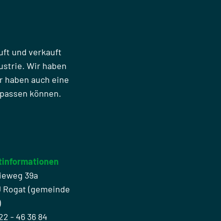
uft und verkauft
strie. Wir haben
r haben auch eine
npassen können.
tinformationen
ieweg 39a
J Rogat (gemeinde
)
22 - 46 36 84