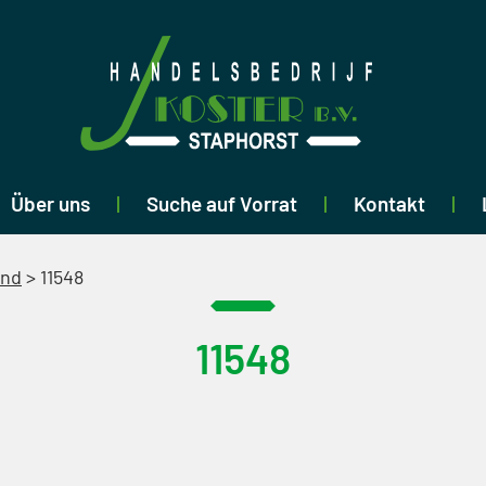
Über uns
Suche auf Vorrat
Kontakt
end
>
11548
11548