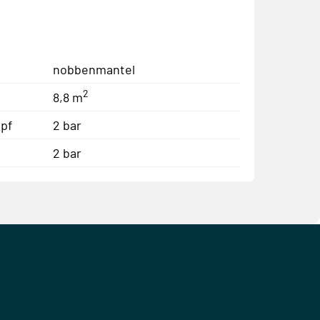
nobbenmantel
2
8,8 m
pf
2 bar
2 bar