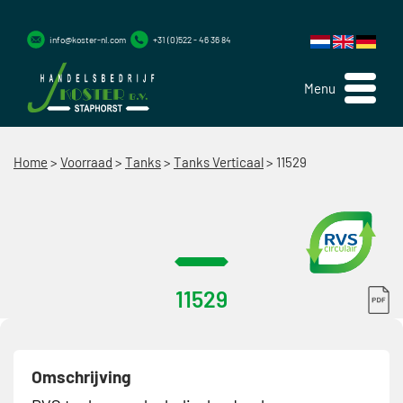
info@koster-nl.com
+31 (0)522 - 46 36 84
Menu
Home
>
Voorraad
>
Tanks
>
Tanks Verticaal
>
11529
11529
Omschrijving