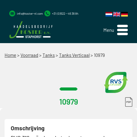
info@koster-nl.com
+31 (0)522 - 46 36 84
Menu
Home
>
Voorraad
>
Tanks
>
Tanks Verticaal
>
10979
10979
Omschrijving