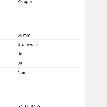
Klöpper
50 mm
Steinwolle
Ja
Ja
Nein
R 90 L-8 SW