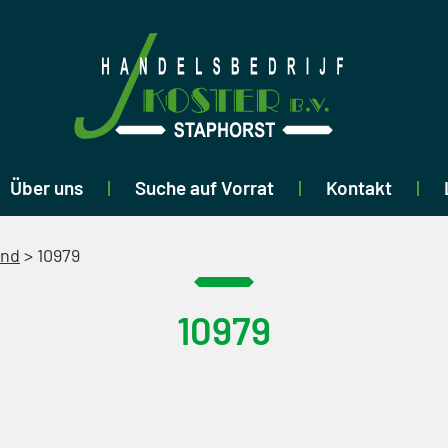
Über uns
Suche auf Vorrat
Kontakt
end
>
10979
10979