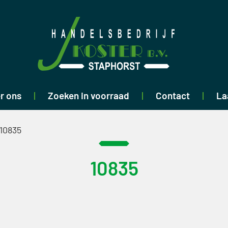
r ons
Zoeken in voorraad
Contact
La
10835
10835