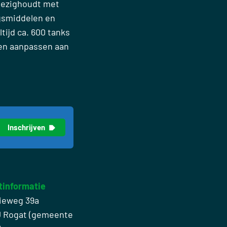
 bezighoudt met
gsmiddelen en
tijd ca. 600 tanks
nen aanpassen aan
tinformatie
ieweg 39a
J Rogat (gemeente