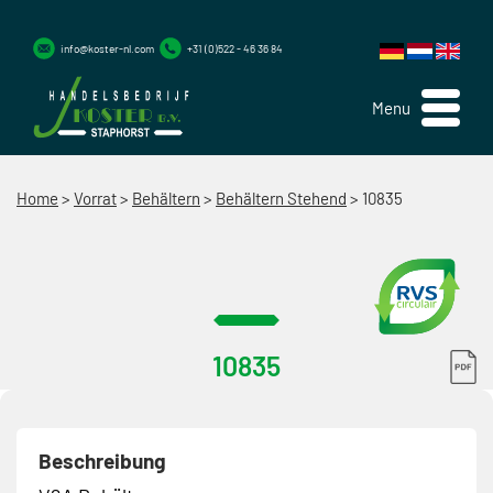
info@koster-nl.com
+31 (0)522 - 46 36 84
Menu
Home
>
Vorrat
>
Behältern
>
Behältern Stehend
>
10835
10835
Beschreibung