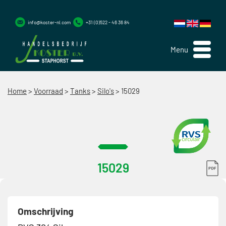
info@koster-nl.com
+31 (0)522 - 46 36 84
Menu
Home
>
Voorraad
>
Tanks
>
Silo's
>
15029
15029
Omschrijving