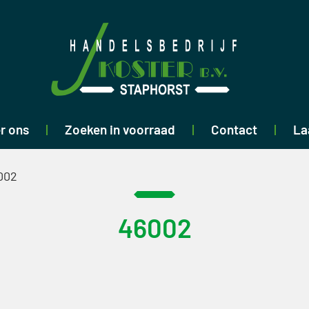
r ons
Zoeken in voorraad
Contact
La
002
46002