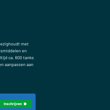
 bezighoudt met
gsmiddelen en
tijd ca. 600 tanks
nen aanpassen aan