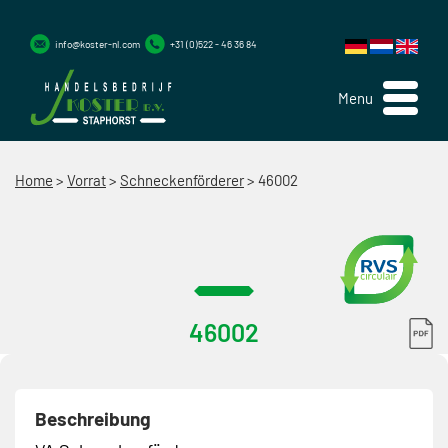
info@koster-nl.com
+31 (0)522 - 46 36 84
Menu
Home
>
Vorrat
>
Schneckenförderer
>
46002
46002
Beschreibung