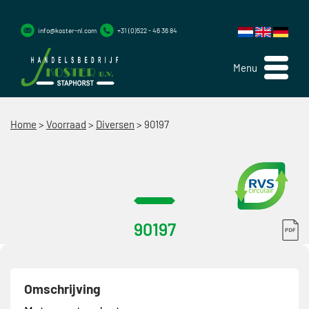
info@koster-nl.com
+31 (0)522 - 46 36 84
Menu
Home
>
Voorraad
>
Diversen
>
90197
90197
Omschrijving