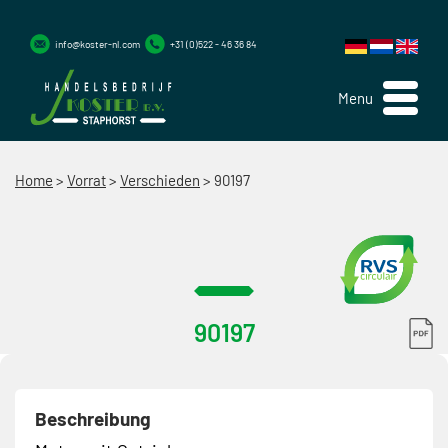
info@koster-nl.com
+31 (0)522 - 46 36 84
Menu
Home
>
Vorrat
>
Verschieden
>
90197
90197
Beschreibung