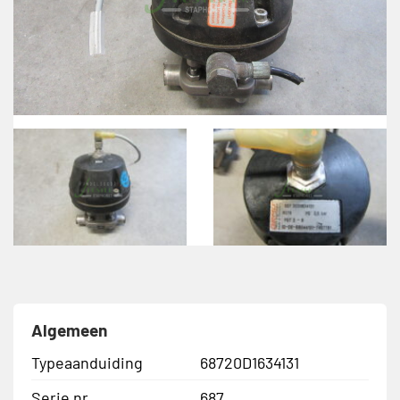
Algemeen
Typeaanduiding
68720D1634131
Serie nr.
687