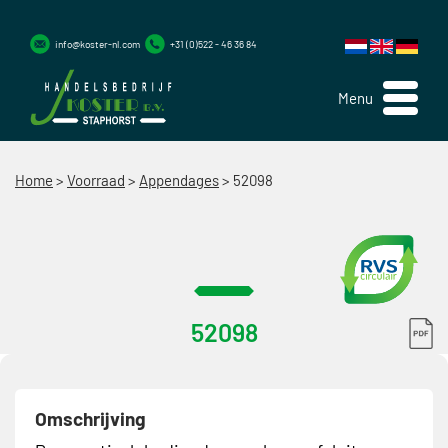
info@koster-nl.com
+31 (0)522 - 46 36 84
Menu
Home
>
Voorraad
>
Appendages
>
52098
52098
Omschrijving