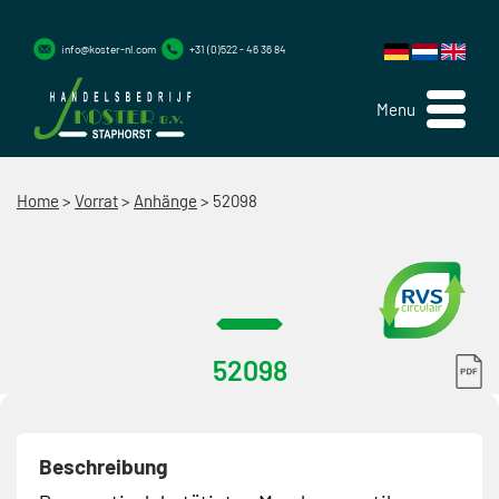
info@koster-nl.com
+31 (0)522 - 46 36 84
Menu
Home
>
Vorrat
>
Anhänge
>
52098
52098
Beschreibung