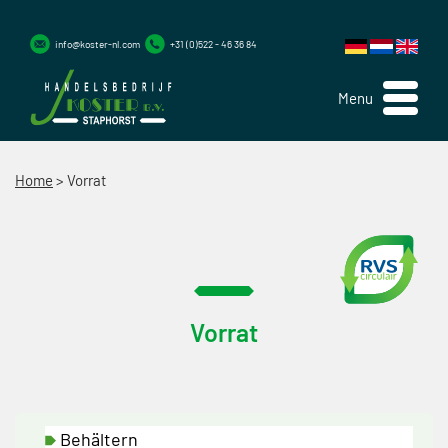
info@koster-nl.com
+31 (0)522 - 46 36 84
Menu
Home
>
Vorrat
Vorrat
Behältern