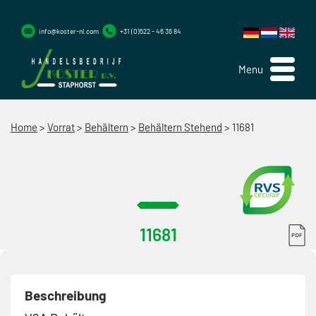
info@koster-nl.com
+31 (0)522 - 46 36 84
Menu
Home
>
Vorrat
>
Behältern
>
Behältern Stehend
>
11681
11681
Beschreibung