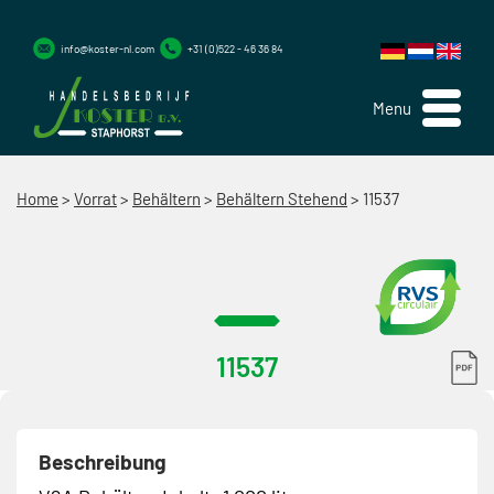
info@koster-nl.com
+31 (0)522 - 46 36 84
Menu
Home
>
Vorrat
>
Behältern
>
Behältern Stehend
>
11537
11537
Beschreibung