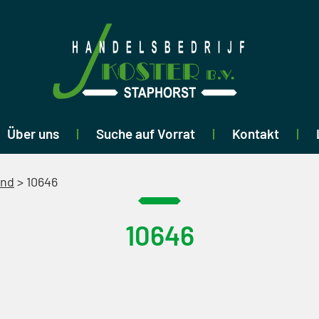
Über uns
Suche auf Vorrat
Kontakt
end
>
10646
10646