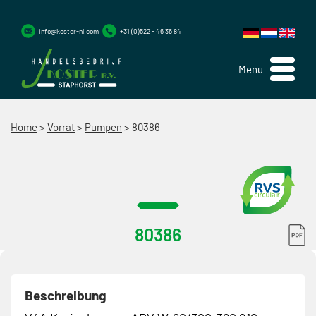
info@koster-nl.com
+31 (0)522 - 46 36 84
Menu
Home
>
Vorrat
>
Pumpen
>
80386
80386
Beschreibung