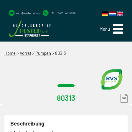
info@koster-nl.com
+31 (0)522 - 46 36 84
Menu
Home
>
Vorrat
>
Pumpen
>
80313
80313
Beschreibung