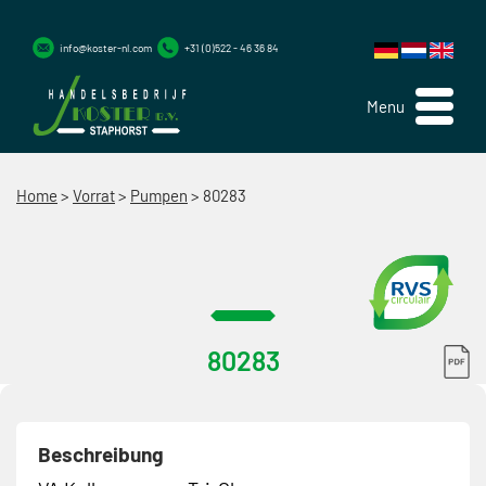
info@koster-nl.com
+31 (0)522 - 46 36 84
Menu
Home
>
Vorrat
>
Pumpen
>
80283
80283
Beschreibung