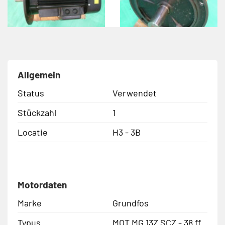
Allgemein
Status
Verwendet
Stückzahl
1
Locatie
H3 - 3B
Motordaten
Marke
Grundfos
Typus
MOT MG 13Z SCZ - 38 ff