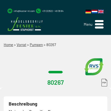
info@koster-nl.com
+31 (0)522 - 46 36 84
Menu
Home
>
Vorrat
>
Pumpen
>
80267
80267
Beschreibung