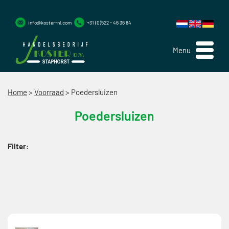
info@koster-nl.com
+31 (0)522 - 46 36 84
Menu
Home
>
Voorraad
>
Poedersluizen
Poedersluizen
Filter: