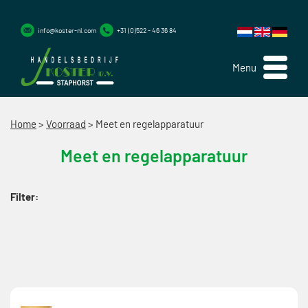
info@koster-nl.com
+31 (0)522 - 46 36 84
Menu
Home
>
Voorraad
>
Meet en regelapparatuur
Meet en regelapparatuur
Filter: