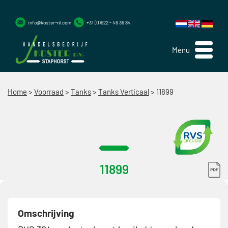
info@koster-nl.com
+31 (0)522 - 46 36 84
Menu
Home
>
Voorraad
>
Tanks
>
Tanks Verticaal
>
11899
11899
Omschrijving