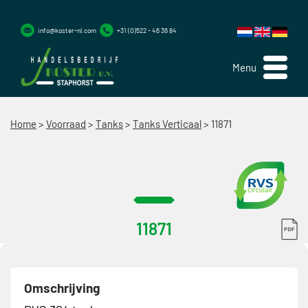
info@koster-nl.com
+31 (0)522 - 46 36 84
Menu
Home
>
Voorraad
>
Tanks
>
Tanks Verticaal
>
11871
11871
Omschrijving