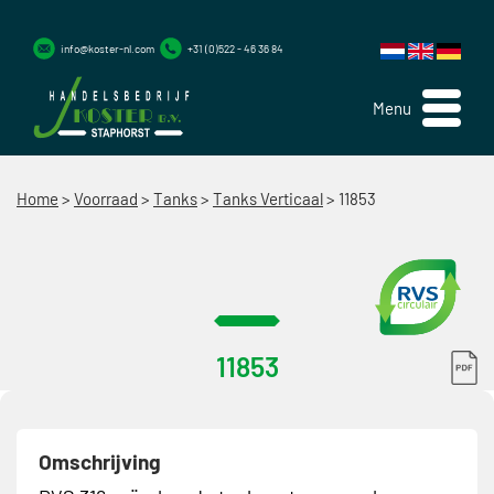
info@koster-nl.com
+31 (0)522 - 46 36 84
Menu
Home
>
Voorraad
>
Tanks
>
Tanks Verticaal
>
11853
11853
Omschrijving