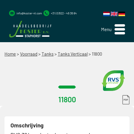
info@koster-nl.com
+31 (0)522 - 46 36 84
Menu
Home
>
Voorraad
>
Tanks
>
Tanks Verticaal
>
11800
11800
Omschrijving