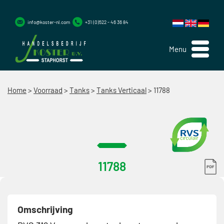
info@koster-nl.com
+31 (0)522 - 46 36 84
Menu
Home
>
Voorraad
>
Tanks
>
Tanks Verticaal
>
11788
11788
Omschrijving