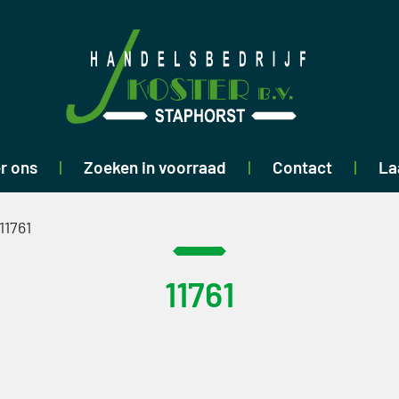
r ons
Zoeken in voorraad
Contact
La
11761
11761