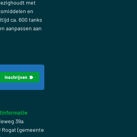
 bezighoudt met
gsmiddelen en
tijd ca. 600 tanks
nen aanpassen aan
tinformatie
ieweg 39a
J Rogat (gemeente